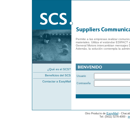
Permite a las empresas realizar comunica
materiales. Utiliza el estándar EDIFACT
General Motors intercambian mensajes
Además, la solución contempla la adminis
¿Qué es el SCS?
Beneficios del SCS
Usuario
Contactar a EasyMail
Contraseña
EasyMail
Otro Producto de
- Chacab
i
Tel: (5411) 5276-4000 -